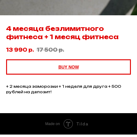
4 месяца безлимитного
фитнеса + 1 месяц фитнеса
13 990
р.
17 500
р.
BUY NOW
+ 2 месяца заморозки + 1 неделя для друга + 500
рублей на депозит!
Tilda
Made on